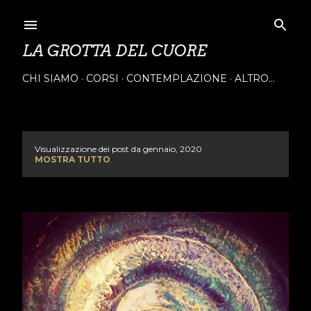
Passa ai contenuti principali
LA GROTTA DEL CUORE
CHI SIAMO
CORSI
CONTEMPLAZIONE
ALTRO…
Visualizzazione dei post da gennaio, 2020
P
MOSTRA TUTTO
o
s
t