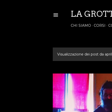
LA GROT
CHI SIAMO
CORSI
C
Visualizzazione dei post da apri
P
o
s
t