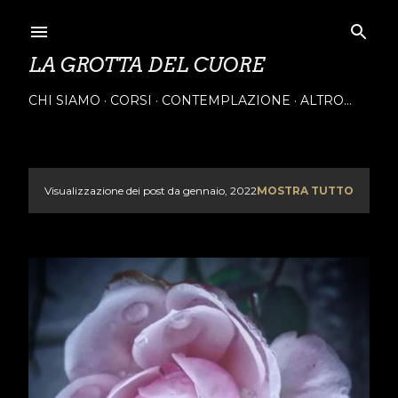
Passa ai contenuti principali
LA GROTTA DEL CUORE
CHI SIAMO
CORSI
CONTEMPLAZIONE
ALTRO…
Visualizzazione dei post da gennaio, 2022
MOSTRA TUTTO
P
o
s
t