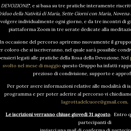
DEVOZIONE
", e si basa su tre pratiche interamente riscr
riduo della Natività di Maria, Sette Giorni con Maria, Novena 
svolgere individualmente ogni giorno, e da tre incontri di 
piattaforma Zoom in tre serate dedicate alla meditazio
In occasione del percorso apriremo nuovamente il gruppo
r coloro che si iscriveranno, nel quale sarà possibile condi
ensieri legati alle pratiche della Rosa della Devozione. Nel
svolto nel mese di maggio
questo Gruppo ha infatti rap
prezioso di condivisione, supporto e appr
Per poter avere informazioni relative alle modalità di is
programma e per poter aderire al percorso vi chiediamo d
lagrottadelcuore@gmail.com
.
Le iscrizioni verranno chiuse giovedi 31 agosto
. Entro q
partecipanti di
inviarci una mail di conferma di parteci