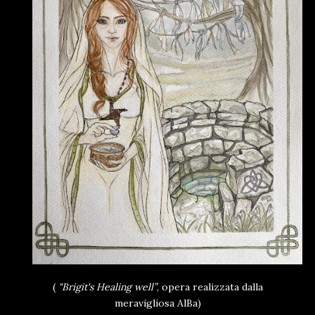
(
"Brigit's Healing well”
, opera realizzata dalla
meravigliosa AlBa)